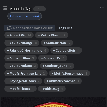
Accueil
/
Tag
15
Fabricant:Lanquetot
Rechercher dans ce lot
Tags liés
+ Poids:250g
14
+ Motifs:Blason
9
+ Couleur:Rouge
8
+ Couleur:Noir
7
+ Fabriqué:Normandie
6
+ Couleur:Bois
4
+ Couleur:Bleu
3
+ Couleur:Or
3
+ Couleur:Blanc
2
+ Couleur:Jaune
2
+ Motifs:Fromage-Lait
2
+ Motifs:Personnage
2
+ Paysage:Maisons
2
+ Animaux:Vaches
1
+ Motifs:Fleurs
1
+ Poids:240g
1