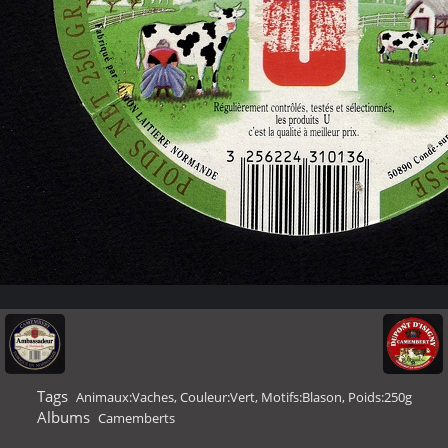
Tags
Animaux:Vaches
,
Couleur:Vert
,
Motifs:Blason
,
Poids:250g
Albums
Camemberts