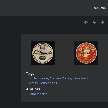
503/666
Tags
Couleur:Jaune
,
Couleur:Rouge
,
Fabricant:Jort
,
Motifs:Fromage-Lait
Albums
Camemberts