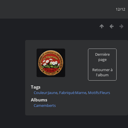
12/12
Dernière
page
Retourner à
l'album
Tags
Couleur:Jaune
,
Fabriqué:Marne
,
Motifs:Fleurs
Albums
Camemberts