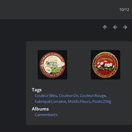
10/12
Tags
Couleur:Bleu
,
Couleur:Or
,
Couleur:Rouge
,
Fabriqué:Lorraine
,
Motifs:Fleurs
,
Poids:250g
Albums
Camemberts