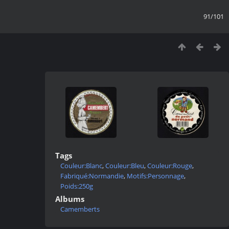
91/101
Tags
Couleur:Blanc
,
Couleur:Bleu
,
Couleur:Rouge
,
Fabriqué:Normandie
,
Motifs:Personnage
,
Poids:250g
Albums
Camemberts