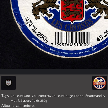
Tags
Couleur:Blanc
,
Couleur:Bleu
,
Couleur:Rouge
,
Fabriqué:Normandie
,
Motifs:Blason
,
Poids:250g
Albums
Camemberts