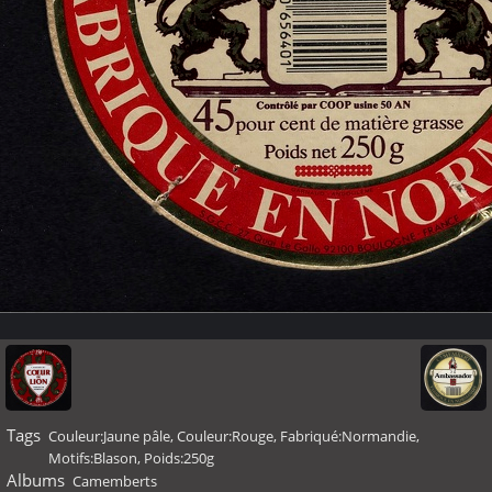
Tags
Couleur:Jaune pâle
,
Couleur:Rouge
,
Fabriqué:Normandie
,
Motifs:Blason
,
Poids:250g
Albums
Camemberts