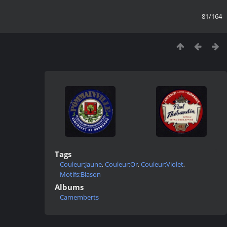
81/164
Tags
Couleur:Jaune
,
Couleur:Or
,
Couleur:Violet
,
Motifs:Blason
Albums
Camemberts