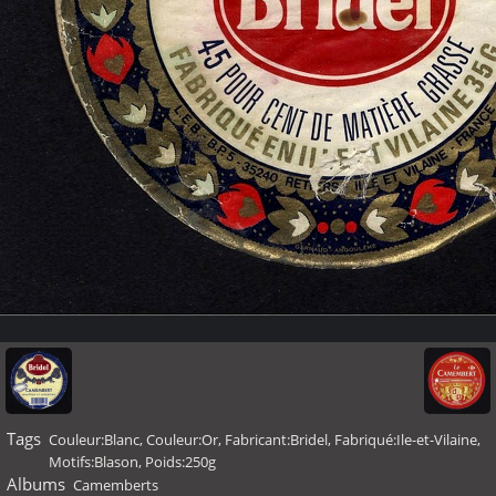
Tags
Couleur:Blanc
,
Couleur:Or
,
Fabricant:Bridel
,
Fabriqué:Ile-et-Vilaine
,
Motifs:Blason
,
Poids:250g
Albums
Camemberts