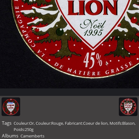
Tags
Couleur:Or
,
Couleur:Rouge
,
Fabricant:Coeur de lion
,
Motifs:Blason
,
Poids:250g
Albums
Camemberts