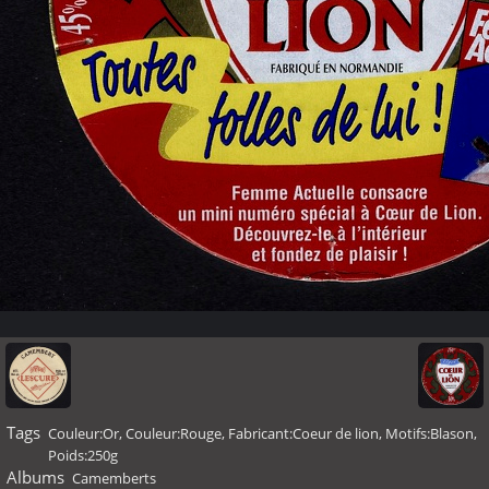
Tags
Couleur:Or
,
Couleur:Rouge
,
Fabricant:Coeur de lion
,
Motifs:Blason
,
Poids:250g
Albums
Camemberts