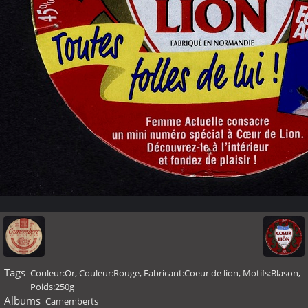
Tags
Couleur:Or
,
Couleur:Rouge
,
Fabricant:Coeur de lion
,
Motifs:Blason
,
Poids:250g
Albums
Camemberts