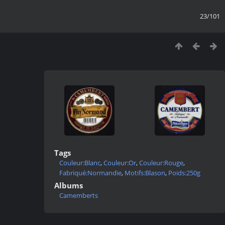
23/101
Tags
Couleur:Blanc
,
Couleur:Or
,
Couleur:Rouge
,
Fabriqué:Normandie
,
Motifs:Blason
,
Poids:250g
Albums
Camemberts