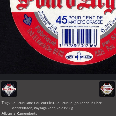
Tags
Couleur:Blanc
,
Couleur:Bleu
,
Couleur:Rouge
,
Fabriqué:Cher
,
Motifs:Blason
,
Paysage:Pont
,
Poids:250g
Albums
Camemberts