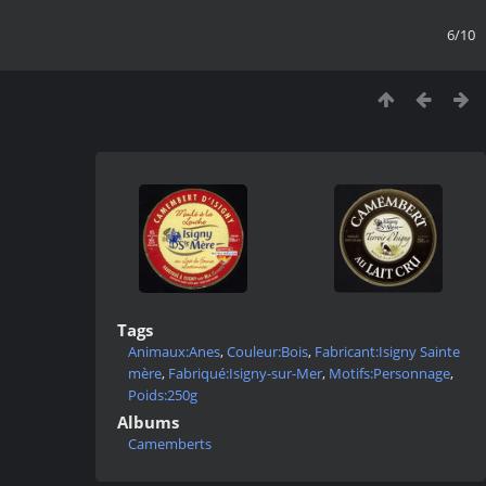
6/10
Tags
Animaux:Anes
,
Couleur:Bois
,
Fabricant:Isigny Sainte
mère
,
Fabriqué:Isigny-sur-Mer
,
Motifs:Personnage
,
Poids:250g
Albums
Camemberts