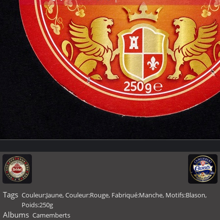
Tags
Couleur:Jaune
,
Couleur:Rouge
,
Fabriqué:Manche
,
Motifs:Blason
,
Poids:250g
Albums
Camemberts