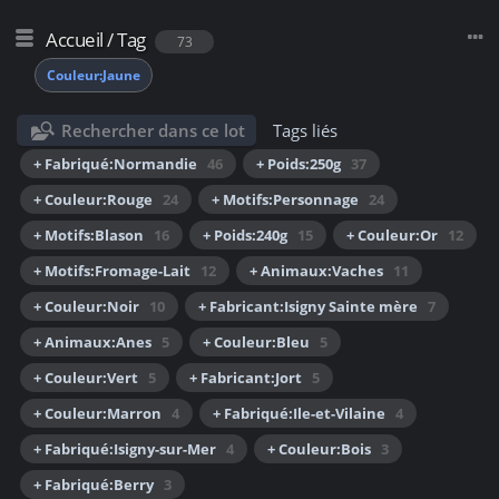
Accueil
/
Tag
73
Couleur:Jaune
Rechercher dans ce lot
Tags liés
+ Fabriqué:Normandie
46
+ Poids:250g
37
+ Couleur:Rouge
24
+ Motifs:Personnage
24
+ Motifs:Blason
16
+ Poids:240g
15
+ Couleur:Or
12
+ Motifs:Fromage-Lait
12
+ Animaux:Vaches
11
+ Couleur:Noir
10
+ Fabricant:Isigny Sainte mère
7
+ Animaux:Anes
5
+ Couleur:Bleu
5
+ Couleur:Vert
5
+ Fabricant:Jort
5
+ Couleur:Marron
4
+ Fabriqué:Ile-et-Vilaine
4
+ Fabriqué:Isigny-sur-Mer
4
+ Couleur:Bois
3
+ Fabriqué:Berry
3