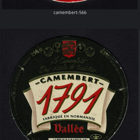
camembert-566