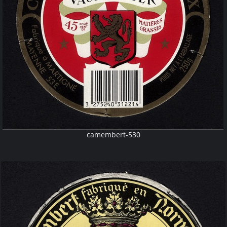
camembert-530