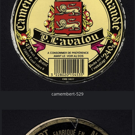
camembert-529