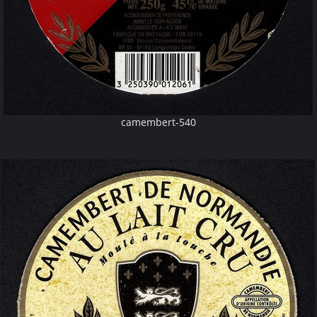
camembert-540