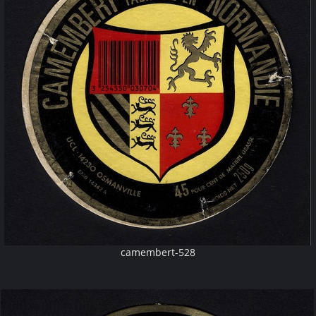
camembert-528