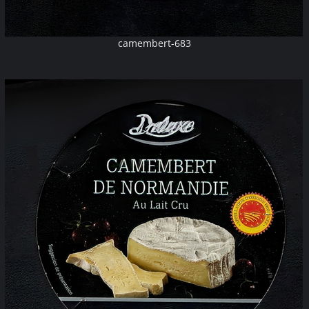
camembert-683