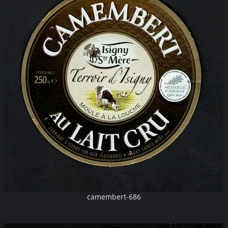
camembert-686