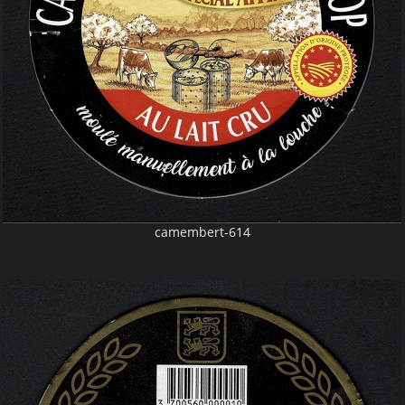
camembert-614